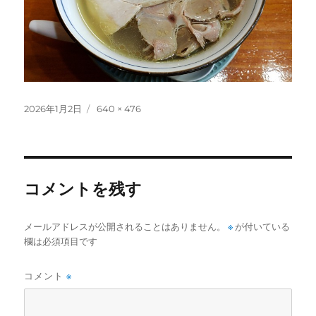
投
フ
2026年1月2日
640 × 476
稿
ル
日:
サ
イ
ズ
コメントを残す
メールアドレスが公開されることはありません。
※
が付いている
欄は必須項目です
コメント
※