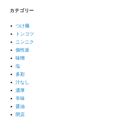
ゲ
カテゴリー
ー
シ
つけ麺
トンコツ
ョ
ニンニク
ン
個性派
味噌
塩
多彩
汁なし
濃厚
辛味
醤油
閉店