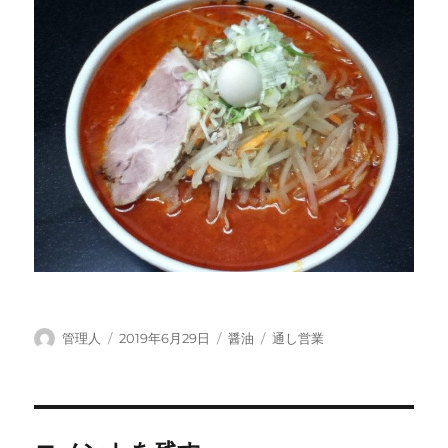
投
投
カ
タ
管理人
2019年6月29日
醤油
通し営業
稿
稿
テ
グ
者
日:
ゴ
リ
ー