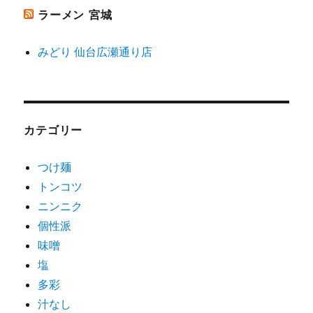
ラーメン 宮城
みどり 仙台広瀬通り店
カテゴリー
つけ麺
トンコツ
ニンニク
個性派
味噌
塩
多彩
汁なし