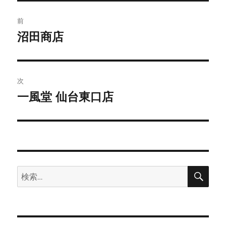
投
前
稿
沼田商店
前
の
ナ
投
ビ
稿:
次
ゲ
一風堂 仙台東口店
次
の
ー
投
シ
稿:
ョ
検
検
索
ン
索: