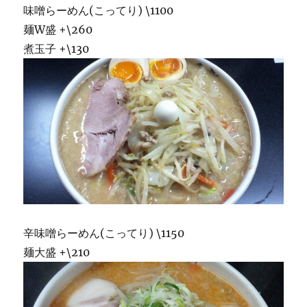
味噌らーめん(こってり) \1100
麺W盛 +\260
煮玉子 +\130
辛味噌らーめん(こってり) \1150
麺大盛 +\210