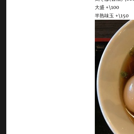
大盛 +\100
半熟味玉 +\150