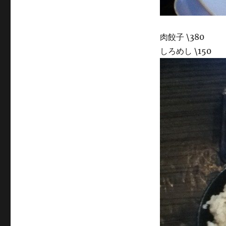
肉餃子 \380
しろめし \150