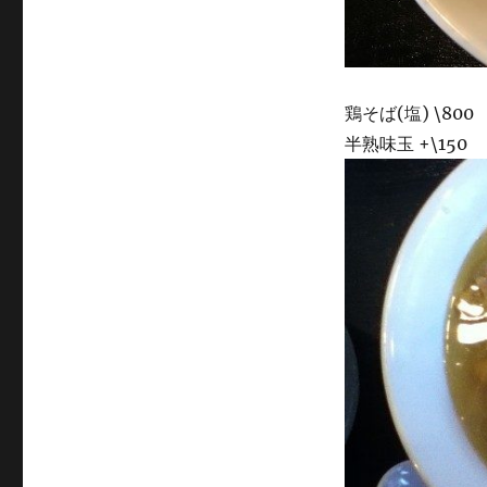
鶏そば(塩) \800
半熟味玉 +\150