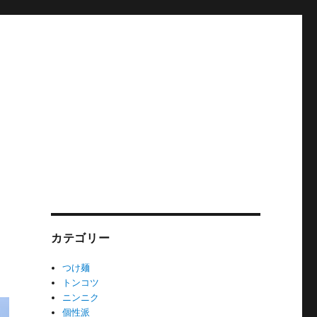
カテゴリー
つけ麺
トンコツ
ニンニク
個性派