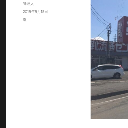
投
管理人
稿
投
2019年9月15日
者
稿
カ
塩
日:
テ
ゴ
リ
ー