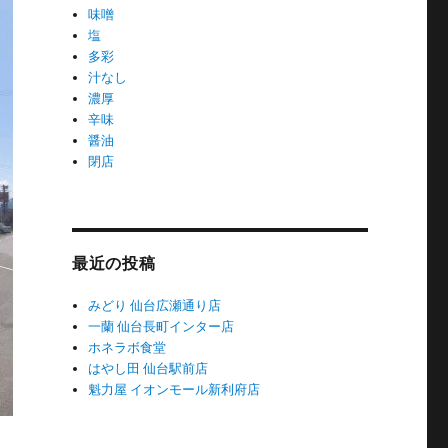
味噌
塩
多彩
汁なし
濃厚
辛味
醤油
閉店
最近の投稿
みどり 仙台広瀬通り店
一蘭 仙台長町インター店
ホネラボ食堂
はやし田 仙台駅前店
魁力屋 イオンモール新利府店