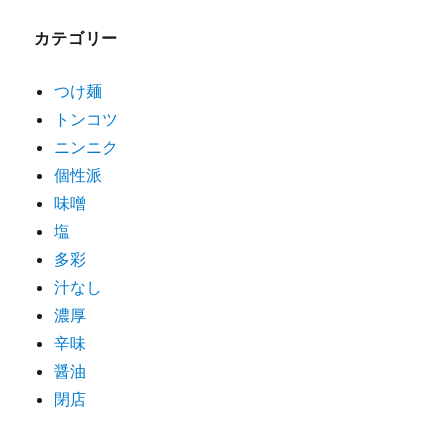
ゲ
カテゴリー
ー
シ
つけ麺
トンコツ
ョ
ニンニク
ン
個性派
味噌
塩
多彩
汁なし
濃厚
辛味
醤油
閉店