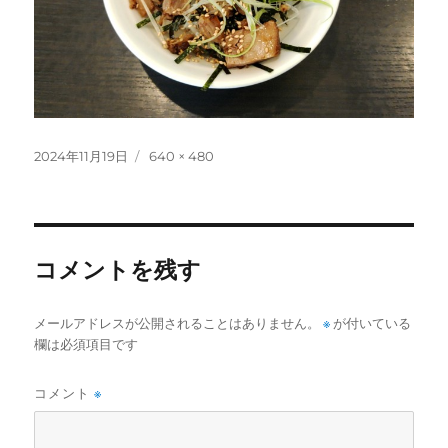
投
フ
2024年11月19日
640 × 480
稿
ル
日:
サ
イ
ズ
コメントを残す
メールアドレスが公開されることはありません。
※
が付いている
欄は必須項目です
コメント
※