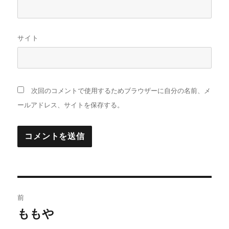
サイト
次回のコメントで使用するためブラウザーに自分の名前、メ
ールアドレス、サイトを保存する。
投
前
稿
ももや
前
の