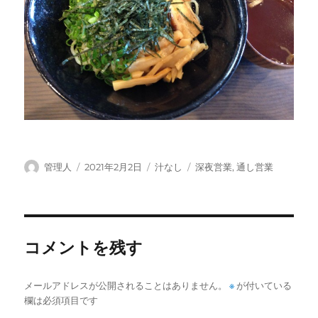
投
投
カ
タ
管理人
2021年2月2日
汁なし
深夜営業
,
通し営業
稿
稿
テ
グ
者
日:
ゴ
リ
ー
コメントを残す
メールアドレスが公開されることはありません。
※
が付いている
欄は必須項目です