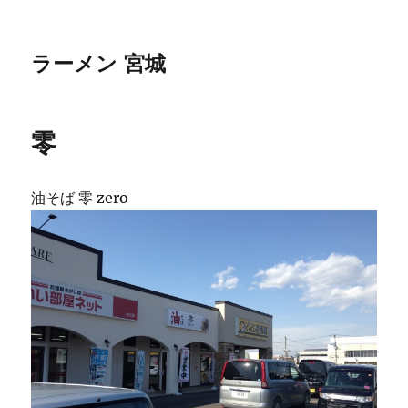
ラーメン 宮城
零
油そば 零 zero