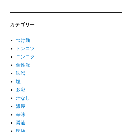
カテゴリー
つけ麺
トンコツ
ニンニク
個性派
味噌
塩
多彩
汁なし
濃厚
辛味
醤油
閉店