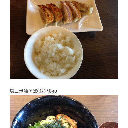
塩ニボ油そば(並) \830