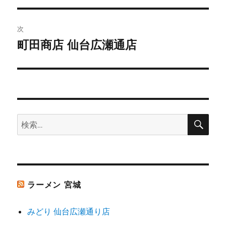
ナ
投
ビ
稿:
次
ゲ
町田商店 仙台広瀬通店
次
の
ー
投
シ
稿:
ョ
検
検
索
ン
索:
ラーメン 宮城
みどり 仙台広瀬通り店