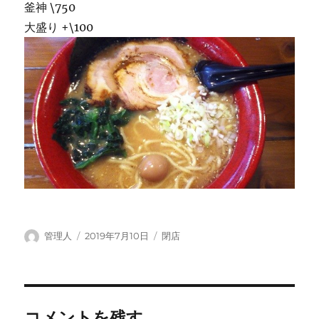
釜神 \750
大盛り +\100
投
投
カ
管理人
2019年7月10日
閉店
稿
稿
テ
者
日:
ゴ
リ
ー
コメントを残す