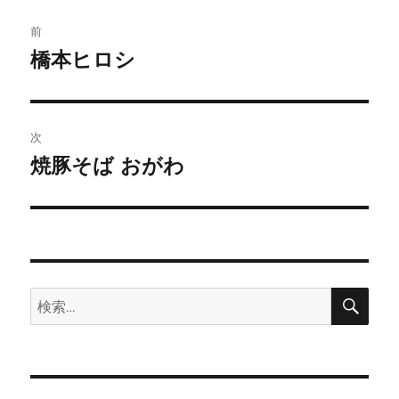
投
前
稿
橋本ヒロシ
前
の
ナ
投
ビ
稿:
次
ゲ
焼豚そば おがわ
次
の
ー
投
シ
稿:
ョ
検
検
索
ン
索: