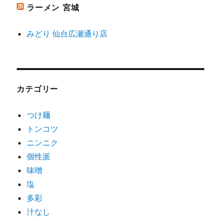
ラーメン 宮城
みどり 仙台広瀬通り店
カテゴリー
つけ麺
トンコツ
ニンニク
個性派
味噌
塩
多彩
汁なし