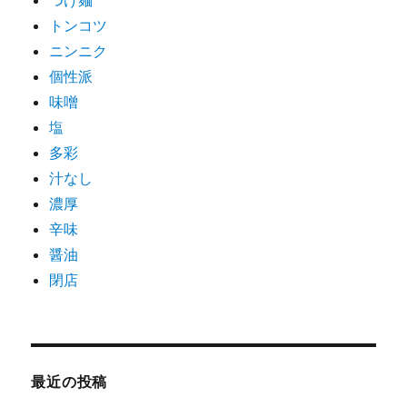
つけ麺
トンコツ
ニンニク
個性派
味噌
塩
多彩
汁なし
濃厚
辛味
醤油
閉店
最近の投稿