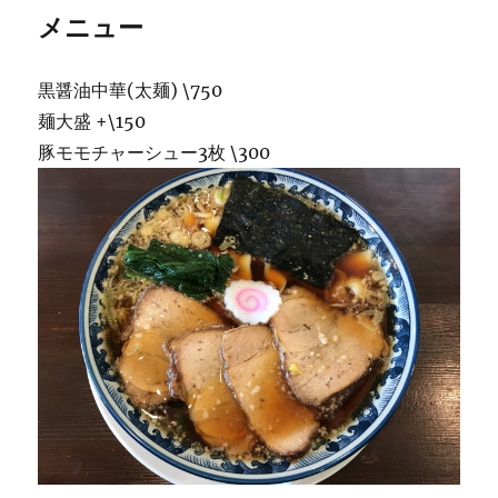
メニュー
黒醤油中華(太麺) \750
麺大盛 +\150
豚モモチャーシュー3枚 \300