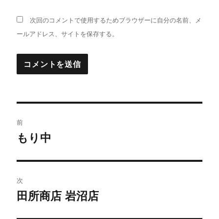
次回のコメントで使用するためブラウザーに自分の名前、メ
ールアドレス、サイトを保存する。
投
前
稿
もり中
前
の
ナ
投
ビ
稿:
次
ゲ
田所商店 岩沼店
次
の
ー