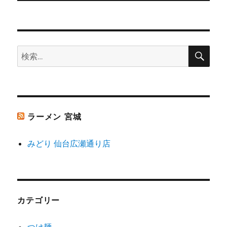
投
シ
稿:
ョ
検
検
索
ン
索:
ラーメン 宮城
みどり 仙台広瀬通り店
カテゴリー