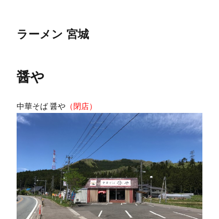
ラーメン 宮城
醤や
中華そば 醤や
（閉店）