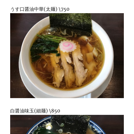
うす口醤油中華(太麺) \750
白醤油味玉(細麺) \850