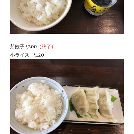
茹餃子 \200
（終了）
小ライス +\120