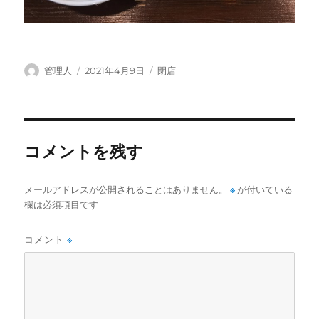
投
投
カ
管理人
2021年4月9日
閉店
稿
稿
テ
者
日:
ゴ
リ
ー
コメントを残す
メールアドレスが公開されることはありません。
※
が付いている
欄は必須項目です
コメント
※