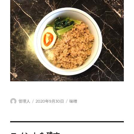
投
投
カ
管理人
2020年9月30日
味噌
稿
稿
テ
者
日:
ゴ
リ
ー