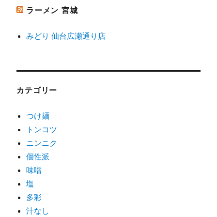
ラーメン 宮城
みどり 仙台広瀬通り店
カテゴリー
つけ麺
トンコツ
ニンニク
個性派
味噌
塩
多彩
汁なし