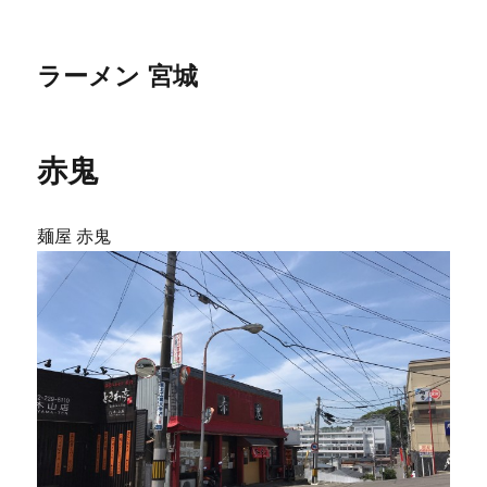
ラーメン 宮城
赤鬼
麺屋 赤鬼