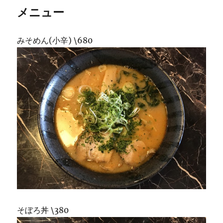
メニュー
みそめん(小辛) \680
そぼろ丼 \380