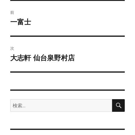
投
前
稿
一富士
前
の
ナ
投
ビ
稿:
次
ゲ
大志軒 仙台泉野村店
次
の
ー
投
シ
稿:
ョ
検
検
索
ン
索: