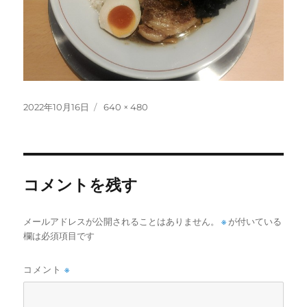
投
フ
2022年10月16日
640 × 480
稿
ル
日:
サ
イ
ズ
コメントを残す
メールアドレスが公開されることはありません。
※
が付いている
欄は必須項目です
コメント
※