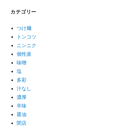
ゲ
カテゴリー
ー
シ
つけ麺
トンコツ
ョ
ニンニク
ン
個性派
味噌
塩
多彩
汁なし
濃厚
辛味
醤油
閉店