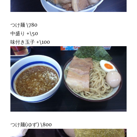
つけ麺 \780
中盛り +\50
味付き玉子 +\100
つけ麺(ゆず) \800