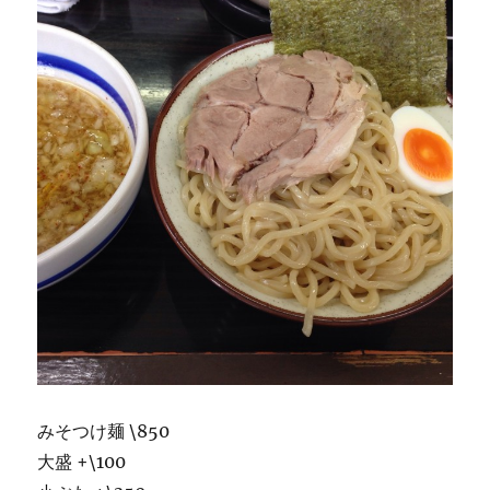
みそつけ麺 \850
大盛 +\100