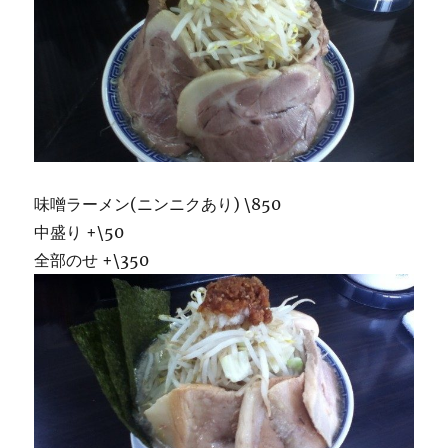
味噌ラーメン(ニンニクあり) \850
中盛り +\50
全部のせ +\350