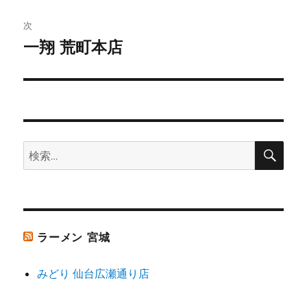
投
ビ
稿:
次
ゲ
一翔 荒町本店
次
の
ー
投
シ
稿:
ョ
検
検
索
ン
索:
ラーメン 宮城
みどり 仙台広瀬通り店