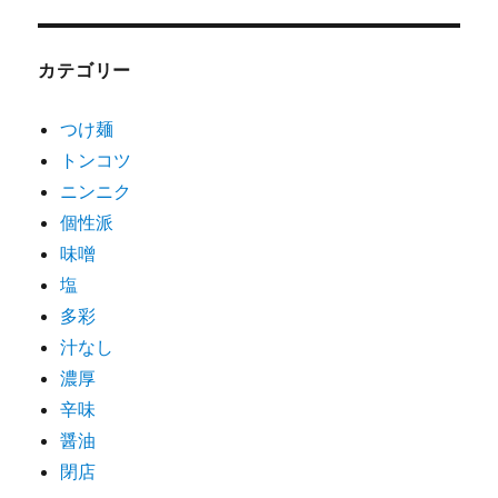
カテゴリー
つけ麺
トンコツ
ニンニク
個性派
味噌
塩
多彩
汁なし
濃厚
辛味
醤油
閉店