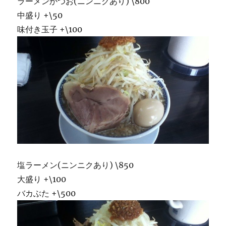
ラーメンかつお(ニンニクあり) \800
中盛り +\50
味付き玉子 +\100
塩ラーメン(ニンニクあり) \850
大盛り +\100
バカぶた +\500