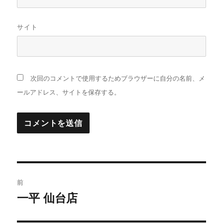
サイト
次回のコメントで使用するためブラウザーに自分の名前、メ
ールアドレス、サイトを保存する。
投
前
稿
一平 仙台店
前
の
ナ