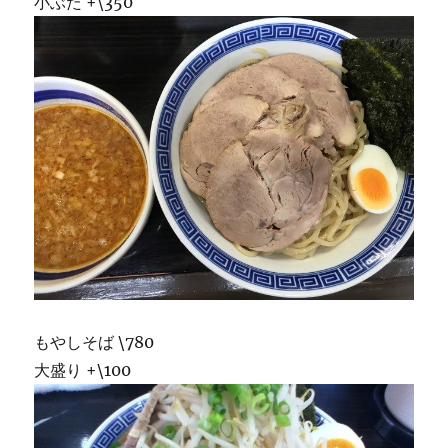
小ぶた +\350
もやしそば \780
大盛り +\100