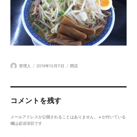
投
投
カ
管理人
2019年10月11日
閉店
稿
稿
テ
者
日:
ゴ
リ
ー
コメントを残す
メールアドレスが公開されることはありません。
※
が付いている
欄は必須項目です