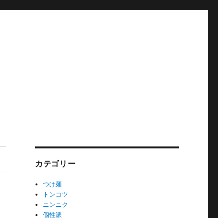
カテゴリー
つけ麺
トンコツ
ニンニク
個性派