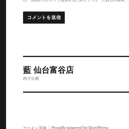
投
藍 仙台富谷店
稿
内で公開
ナ
ビ
ゲ
ー
ラーメン 宮城
Proudly powered by WordPress