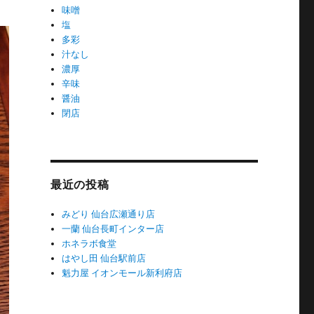
味噌
塩
多彩
汁なし
濃厚
辛味
醤油
閉店
最近の投稿
みどり 仙台広瀬通り店
一蘭 仙台長町インター店
ホネラボ食堂
はやし田 仙台駅前店
魁力屋 イオンモール新利府店