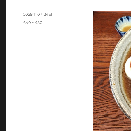
投
2025年10月24日
稿
フ
640 × 480
日:
ル
サ
イ
ズ