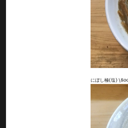
にぼし極(塩) \80