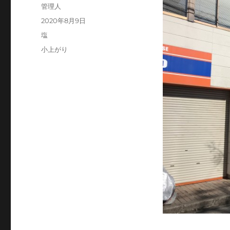
投
管理人
稿
投
2020年8月9日
者
稿
カ
塩
日:
テ
タ
小上がり
ゴ
グ
リ
ー