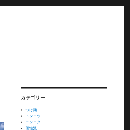
カテゴリー
つけ麺
トンコツ
ニンニク
個性派