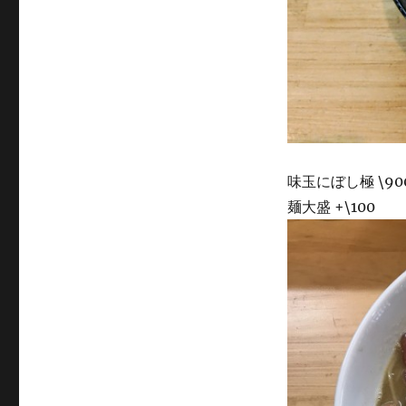
味玉にぼし極 \90
麺大盛 +\100