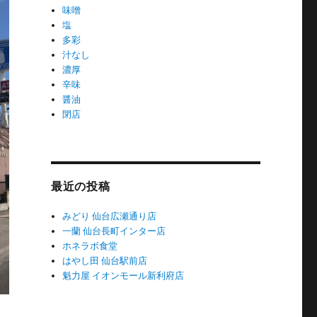
味噌
塩
多彩
汁なし
濃厚
辛味
醤油
閉店
最近の投稿
みどり 仙台広瀬通り店
一蘭 仙台長町インター店
ホネラボ食堂
はやし田 仙台駅前店
魁力屋 イオンモール新利府店