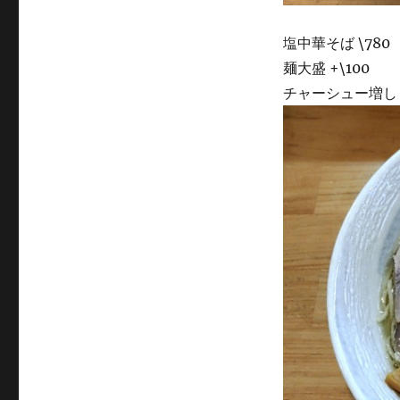
塩中華そば \780
麺大盛 +\100
チャーシュー増し +