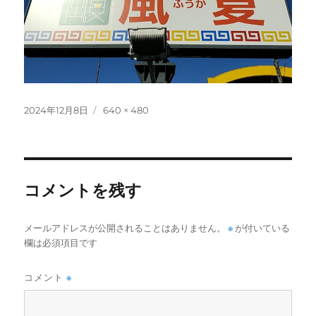
投
フ
2024年12月8日
640 × 480
稿
ル
日:
サ
イ
ズ
コメントを残す
メールアドレスが公開されることはありません。
※
が付いている
欄は必須項目です
コメント
※