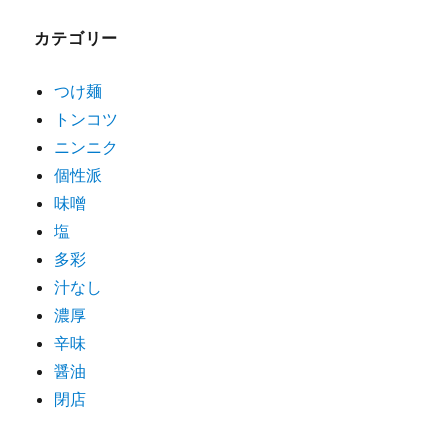
ゲ
カテゴリー
ー
シ
つけ麺
トンコツ
ョ
ニンニク
ン
個性派
味噌
塩
多彩
汁なし
濃厚
辛味
醤油
閉店