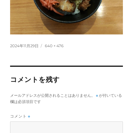
投
フ
2024年11月29日
640 × 476
稿
ル
日:
サ
イ
ズ
コメントを残す
メールアドレスが公開されることはありません。
※
が付いている
欄は必須項目です
コメント
※