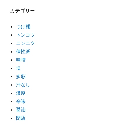
ゲ
カテゴリー
ー
シ
つけ麺
トンコツ
ョ
ニンニク
ン
個性派
味噌
塩
多彩
汁なし
濃厚
辛味
醤油
閉店