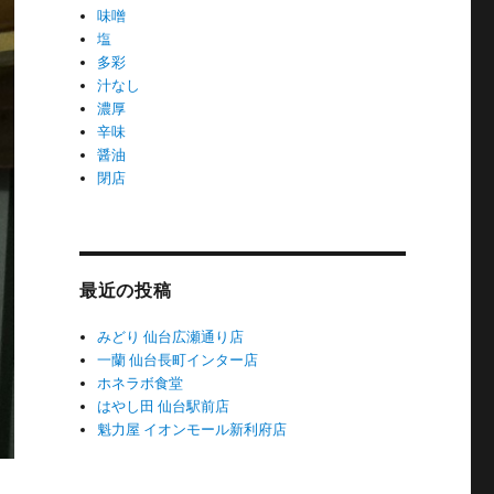
味噌
塩
多彩
汁なし
濃厚
辛味
醤油
閉店
最近の投稿
みどり 仙台広瀬通り店
一蘭 仙台長町インター店
ホネラボ食堂
はやし田 仙台駅前店
魁力屋 イオンモール新利府店