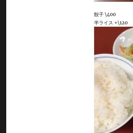
餃子 \400
半ライス +\120