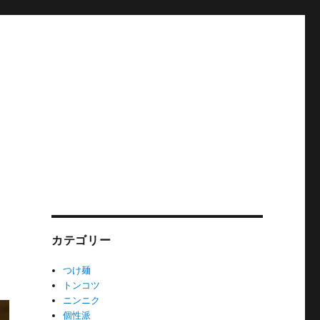
カテゴリー
つけ麺
トンコツ
ニンニク
個性派