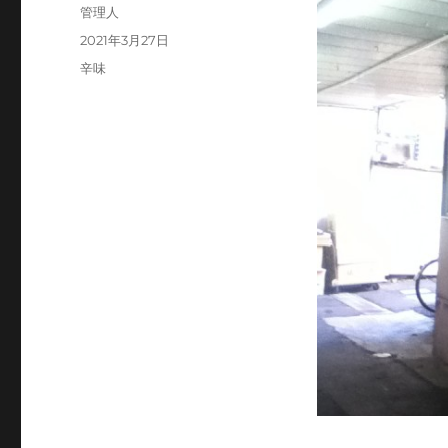
投
管理人
稿
投
2021年3月27日
者
稿
カ
辛味
日:
テ
ゴ
リ
ー