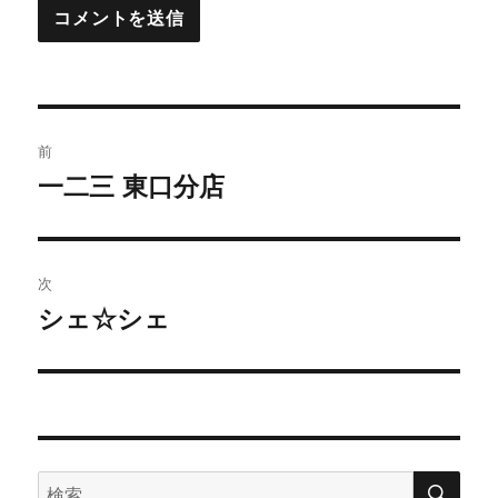
投
前
稿
一二三 東口分店
前
の
ナ
投
ビ
稿:
次
ゲ
シェ☆シェ
次
の
ー
投
シ
稿:
ョ
検
検
索