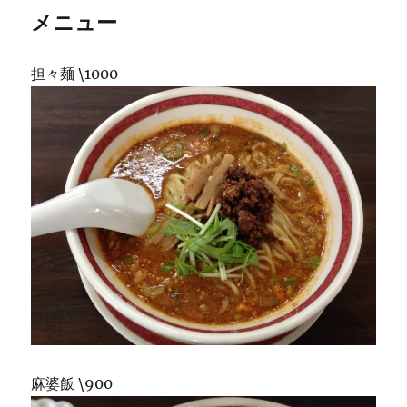
メニュー
担々麺 \1000
麻婆飯 \900