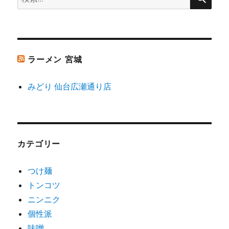
ン
索:
ラーメン 宮城
みどり 仙台広瀬通り店
カテゴリー
つけ麺
トンコツ
ニンニク
個性派
味噌