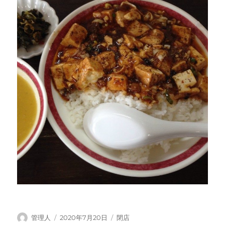
投
投
カ
管理人
2020年7月20日
閉店