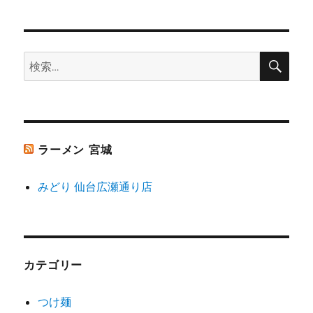
シ
稿:
ョ
検
検
索
ン
索:
ラーメン 宮城
みどり 仙台広瀬通り店
カテゴリー
つけ麺