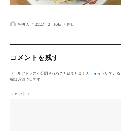
投
投
カ
管理人
2020年2月10日
閉店
稿
稿
テ
者
日:
ゴ
リ
ー
コメントを残す
メールアドレスが公開されることはありません。
※
が付いている
欄は必須項目です
コメント
※