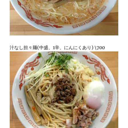
汁なし担々麺(中盛、1辛、にんにくあり) \700