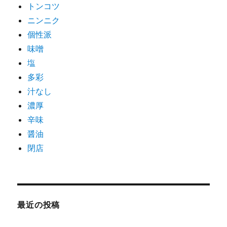
トンコツ
ニンニク
個性派
味噌
塩
多彩
汁なし
濃厚
辛味
醤油
閉店
最近の投稿