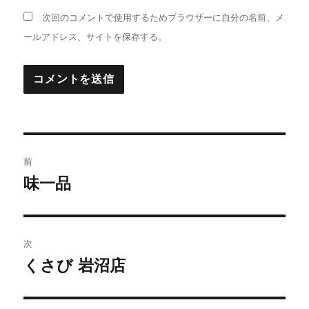
次回のコメントで使用するためブラウザーに自分の名前、メ
ールアドレス、サイトを保存する。
投
前
稿
味一品
前
の
ナ
投
ビ
稿:
次
ゲ
くさび 岩沼店
次
の
ー
投