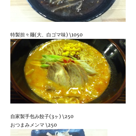
特製担々麺(大、白ゴマ味) \1050
自家製手包み餃子(3ヶ) \250
おつまみメンマ \250