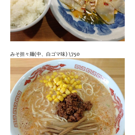
みそ担々麺(中、白ゴマ味) \750