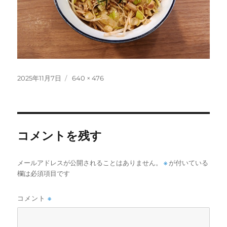
投
フ
2025年11月7日
640 × 476
稿
ル
日:
サ
イ
ズ
コメントを残す
メールアドレスが公開されることはありません。
※
が付いている
欄は必須項目です
コメント
※