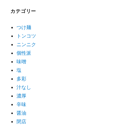
ゲ
カテゴリー
ー
シ
つけ麺
トンコツ
ョ
ニンニク
ン
個性派
味噌
塩
多彩
汁なし
濃厚
辛味
醤油
閉店