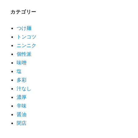
ゲ
カテゴリー
ー
シ
つけ麺
トンコツ
ョ
ニンニク
ン
個性派
味噌
塩
多彩
汁なし
濃厚
辛味
醤油
閉店