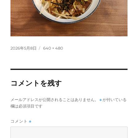
投
フ
2026年5月8日
640 × 480
稿
ル
日:
サ
イ
ズ
コメントを残す
メールアドレスが公開されることはありません。
※
が付いている
欄は必須項目です
コメント
※