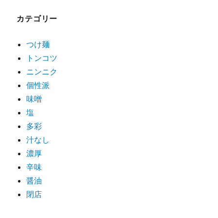
ゲ
カテゴリー
ー
シ
つけ麺
トンコツ
ョ
ニンニク
ン
個性派
味噌
塩
多彩
汁なし
濃厚
辛味
醤油
閉店