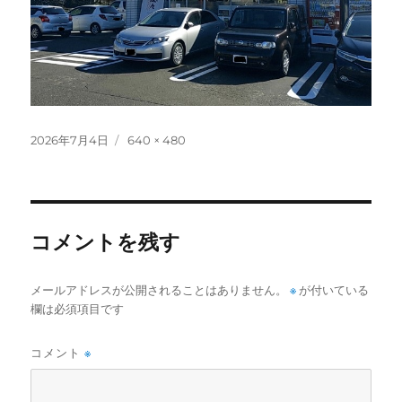
投
フ
2026年7月4日
640 × 480
稿
ル
日:
サ
イ
ズ
コメントを残す
メールアドレスが公開されることはありません。
※
が付いている
欄は必須項目です
コメント
※