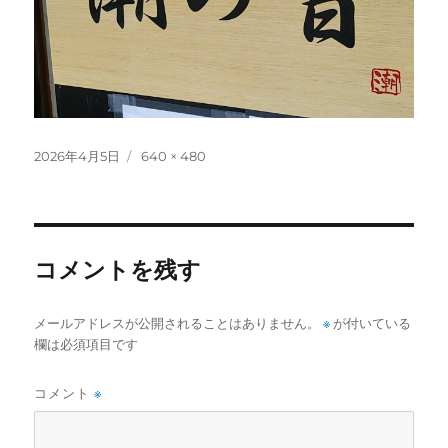
投
フ
2026年4月5日
640 × 480
稿
ル
日:
サ
イ
ズ
コメントを残す
メールアドレスが公開されることはありません。
※
が付いている
欄は必須項目です
コメント
※