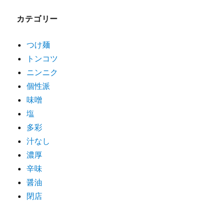
ゲ
カテゴリー
ー
シ
つけ麺
トンコツ
ョ
ニンニク
ン
個性派
味噌
塩
多彩
汁なし
濃厚
辛味
醤油
閉店