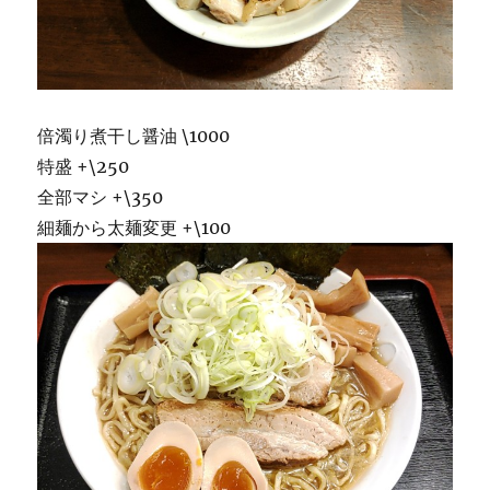
倍濁り煮干し醤油 \1000
特盛 +\250
全部マシ +\350
細麺から太麺変更 +\100