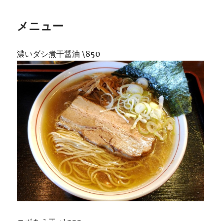
メニュー
濃いダシ煮干醤油 \850