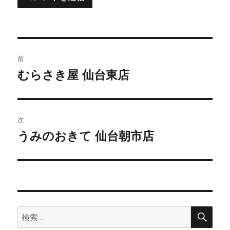
投
前
稿
むらさき屋 仙台東店
前
の
ナ
投
ビ
稿:
次
ゲ
うみのおきて 仙台朝市店
次
の
ー
投
シ
稿:
ョ
検
検
索
ン
索: