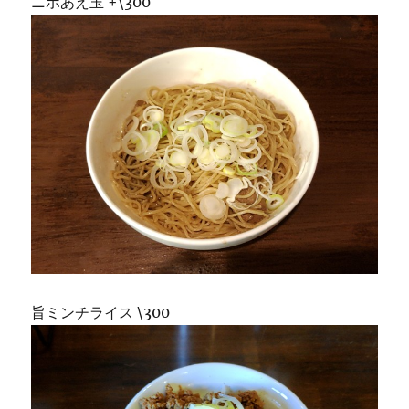
ニボあえ玉 +\300
旨ミンチライス \300