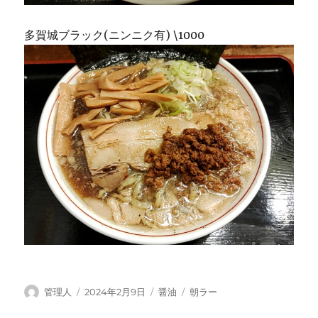
多賀城ブラック(ニンニク有) \1000
投
投
カ
タ
管理人
2024年2月9日
醤油
朝ラー
稿
稿
テ
グ