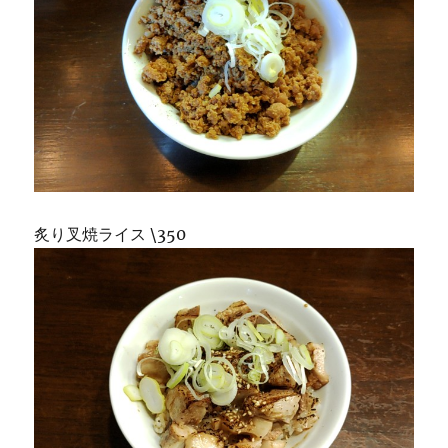
炙り叉焼ライス \350