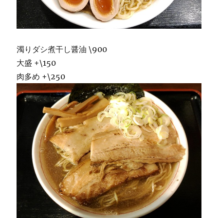
濁りダシ煮干し醤油 \900
大盛 +\150
肉多め +\250