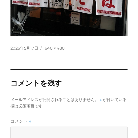
投
フ
2026年5月17日
640 × 480
稿
ル
日:
サ
イ
ズ
コメントを残す
メールアドレスが公開されることはありません。
※
が付いている
欄は必須項目です
コメント
※