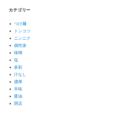
ゲ
カテゴリー
ー
シ
つけ麺
トンコツ
ョ
ニンニク
ン
個性派
味噌
塩
多彩
汁なし
濃厚
辛味
醤油
閉店