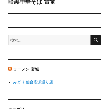
ゲ
暗黒中華そば 雷電
次
の
ー
投
シ
稿:
ョ
検
検
索
ン
索:
ラーメン 宮城
みどり 仙台広瀬通り店