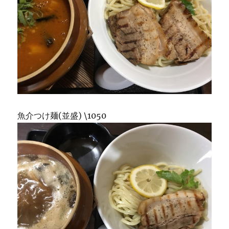
魚介つけ麺(並盛) \1050