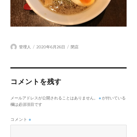
投
投
カ
管理人
2020年6月26日
閉店
稿
稿
テ
者
日:
ゴ
リ
ー
コメントを残す
メールアドレスが公開されることはありません。
※
が付いている
欄は必須項目です
コメント
※