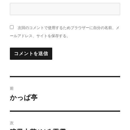
次回のコメントで使用するためブラウザーに自分の名前、メ
ールアドレス、サイトを保存する。
投
前
稿
かっぱ亭
前
の
ナ
投
ビ
稿:
次