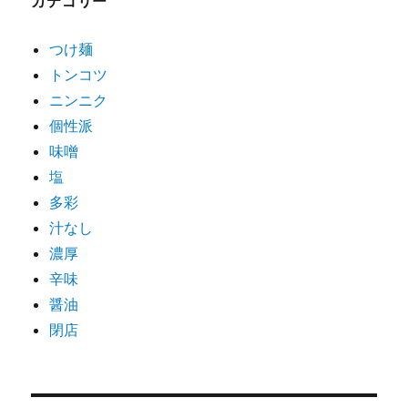
カテゴリー
つけ麺
トンコツ
ニンニク
個性派
味噌
塩
多彩
汁なし
濃厚
辛味
醤油
閉店