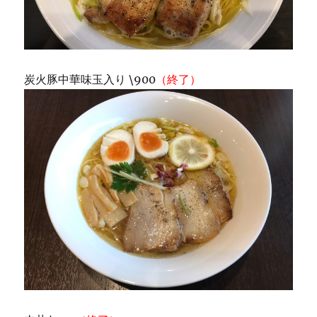
炭火豚中華味玉入り \900
（終了）