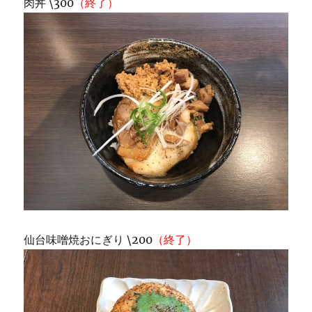
肉丼 \300
（終了）
仙台味噌焼おにぎり \200
（終了）