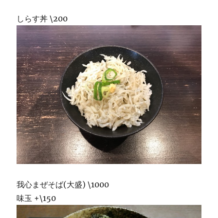
しらす丼 \200
我心まぜそば(大盛) \1000
味玉 +\150