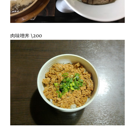
肉味噌丼 \200