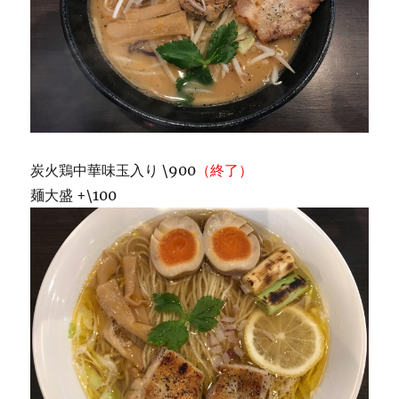
炭火鶏中華味玉入り \900
（終了）
麺大盛 +\100