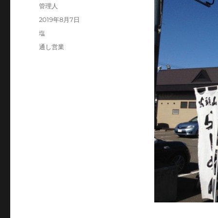
投
管理人
稿
投
2019年8月7日
者
稿
カ
塩
日:
テ
タ
通し営業
ゴ
グ
リ
ー