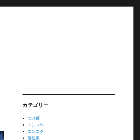
カテゴリー
つけ麺
トンコツ
ニンニク
個性派