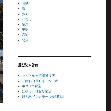
味噌
塩
多彩
汁なし
濃厚
辛味
醤油
閉店
最近の投稿
みどり 仙台広瀬通り店
一蘭 仙台長町インター店
ホネラボ食堂
はやし田 仙台駅前店
魁力屋 イオンモール新利府店