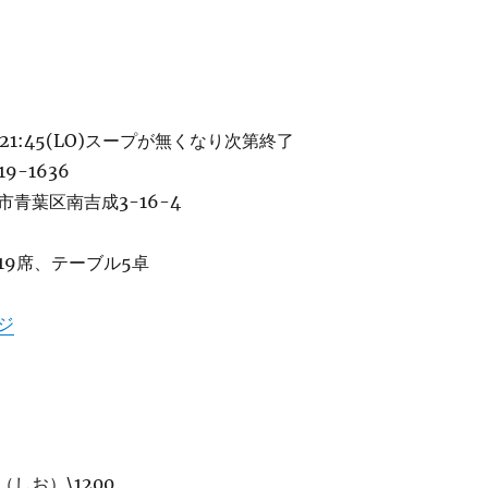
-21:45(LO)スープが無くなり次第終了
9-1636
青葉区南吉成3-16-4
19席、テーブル5卓
ジ
しお）\1200