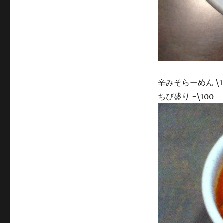
辛みそらーめん \1
ちび盛り -\100