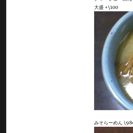
大盛 +\100
みそらーめん \98