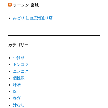
ラーメン 宮城
みどり 仙台広瀬通り店
カテゴリー
つけ麺
トンコツ
ニンニク
個性派
味噌
塩
多彩
汁なし