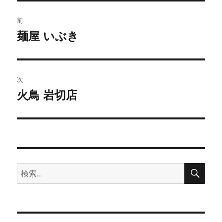
投
前
稿
麺屋 いぶき
前
の
ナ
投
ビ
稿:
次
ゲ
火鳥 岩切店
次
の
ー
投
シ
稿:
ョ
検
検
索
ン
索: