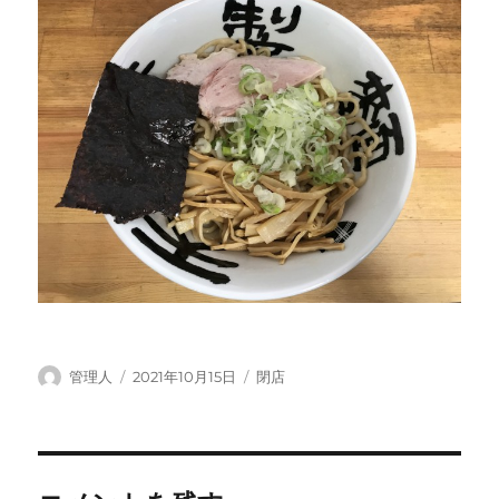
投
投
カ
管理人
2021年10月15日
閉店
稿
稿
テ
者
日:
ゴ
リ
ー