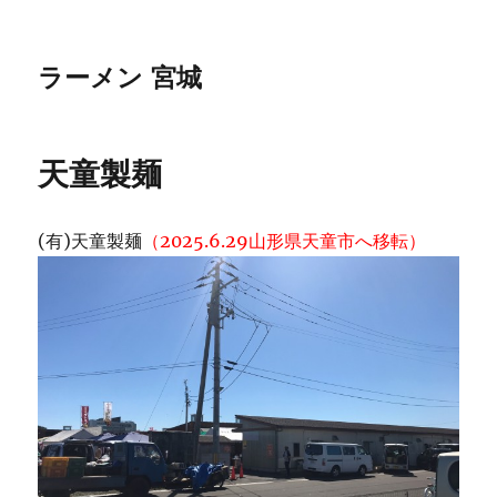
ラーメン 宮城
天童製麺
(有)天童製麺
（2025.6.29山形県天童市へ移転）