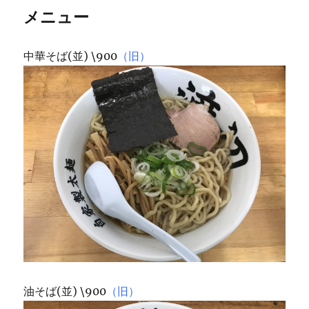
メニュー
中華そば(並) \900
（旧）
油そば(並) \900
（旧）