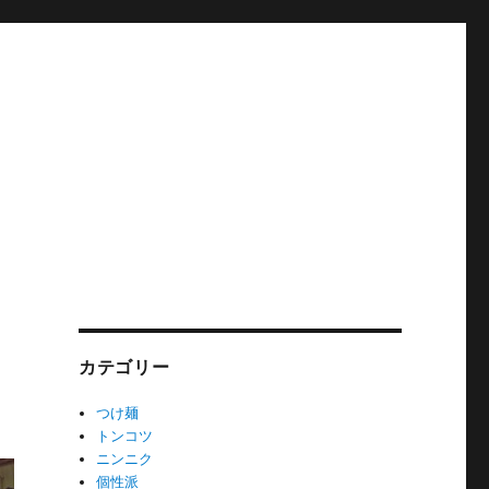
カテゴリー
つけ麺
トンコツ
ニンニク
個性派