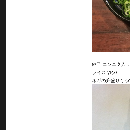
餃子 ニンニク入り 
ライス \150
ネギの升盛り \15