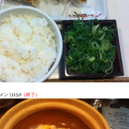
 \1150
（終了）