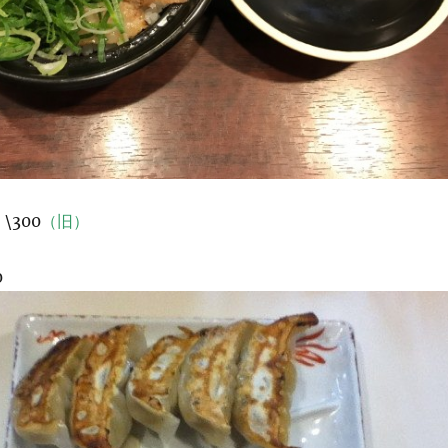
\300
（旧）
0