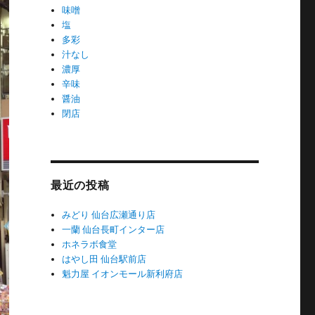
味噌
塩
多彩
汁なし
濃厚
辛味
醤油
閉店
最近の投稿
みどり 仙台広瀬通り店
一蘭 仙台長町インター店
ホネラボ食堂
はやし田 仙台駅前店
魁力屋 イオンモール新利府店