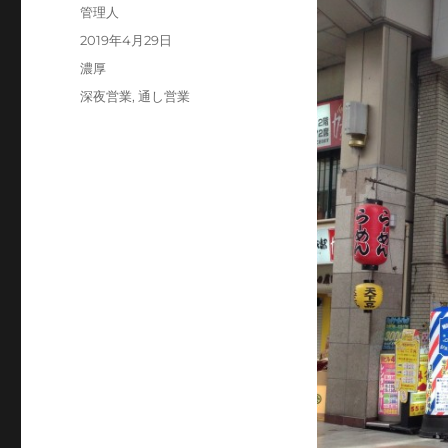
投
管理人
稿
投
2019年4月29日
者
稿
カ
濃厚
日:
テ
タ
深夜営業
,
通し営業
ゴ
グ
リ
ー