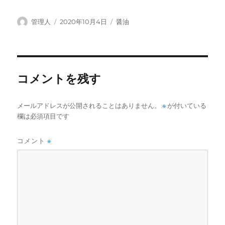
投
投
カ
管理人
2020年10月4日
醤油
稿
稿
テ
者
日:
ゴ
リ
ー
コメントを残す
メールアドレスが公開されることはありません。
※
が付いている
欄は必須項目です
コメント
※