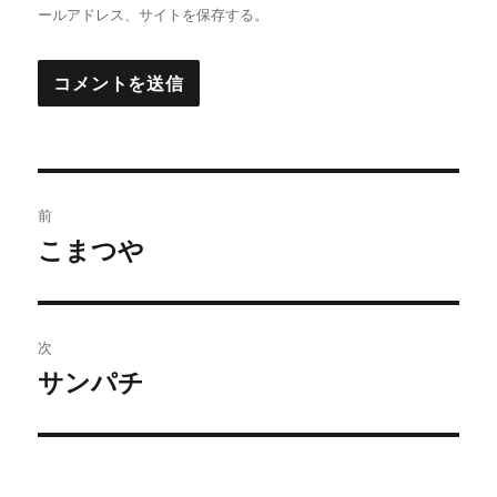
ールアドレス、サイトを保存する。
投
前
稿
こまつや
前
の
ナ
投
ビ
稿:
次
ゲ
サンパチ
次
の
ー
投
シ
稿: