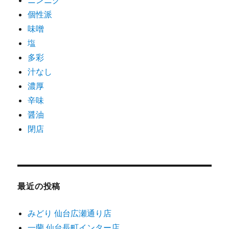
ニンニク
個性派
味噌
塩
多彩
汁なし
濃厚
辛味
醤油
閉店
最近の投稿
みどり 仙台広瀬通り店
一蘭 仙台長町インター店