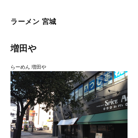
ラーメン 宮城
増田や
らーめん 増田や