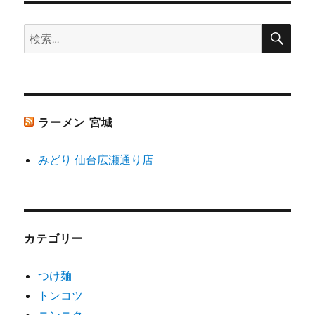
ョ
検
検
索
ン
索:
ラーメン 宮城
みどり 仙台広瀬通り店
カテゴリー
つけ麺
トンコツ