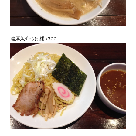
濃厚魚介つけ麺 \700