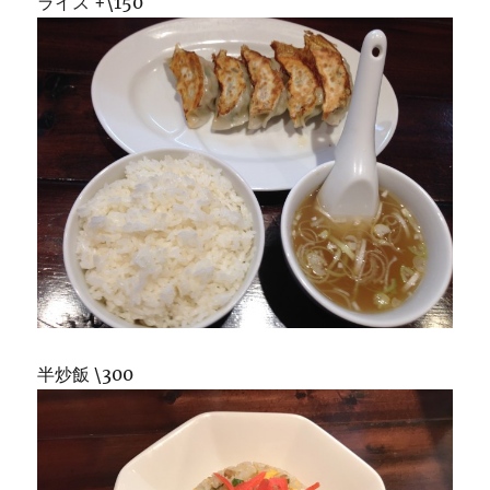
ライス +\150
半炒飯 \300