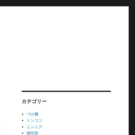
カテゴリー
つけ麺
トンコツ
ニンニク
個性派