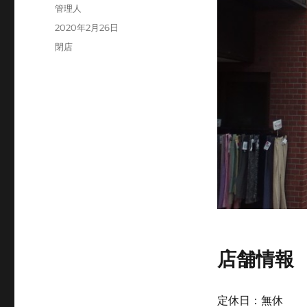
投
管理人
稿
投
2020年2月26日
者
稿
カ
閉店
日:
テ
ゴ
リ
ー
店舗情報
定休日：無休