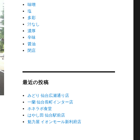
味噌
塩
多彩
汁なし
濃厚
辛味
醤油
閉店
最近の投稿
みどり 仙台広瀬通り店
一蘭 仙台長町インター店
ホネラボ食堂
はやし田 仙台駅前店
魁力屋 イオンモール新利府店