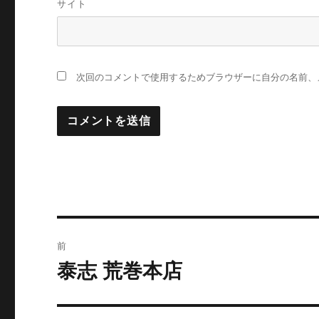
サイト
次回のコメントで使用するためブラウザーに自分の名前、
投
前
稿
泰志 荒巻本店
前
の
ナ
投