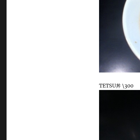
TETSU丼 \300