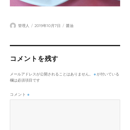
投
投
カ
管理人
2019年10月7日
醤油
稿
稿
テ
者
日:
ゴ
リ
ー
コメントを残す
メールアドレスが公開されることはありません。
※
が付いている
欄は必須項目です
コメント
※