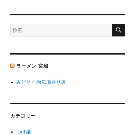
シ
稿:
ョ
検
検
索
ン
索:
ラーメン 宮城
みどり 仙台広瀬通り店
カテゴリー
つけ麺