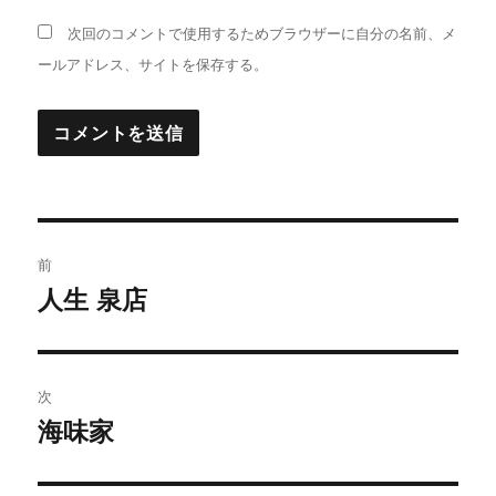
次回のコメントで使用するためブラウザーに自分の名前、メ
ールアドレス、サイトを保存する。
投
前
稿
人生 泉店
前
の
ナ
投
ビ
稿:
次
ゲ
海味家
次
の
ー
投