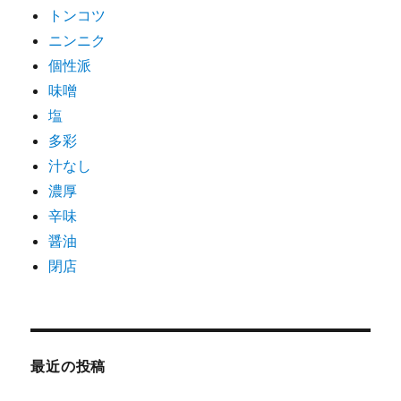
トンコツ
ニンニク
個性派
味噌
塩
多彩
汁なし
濃厚
辛味
醤油
閉店
最近の投稿