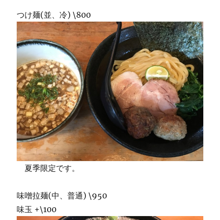
つけ麺(並、冷) \800
夏季限定です。
味噌拉麺(中、普通) \950
味玉 +\100