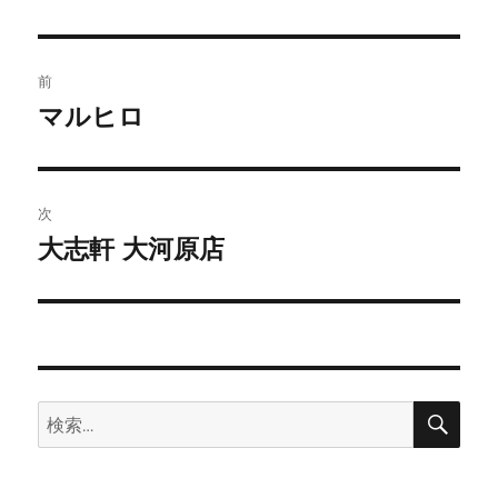
投
前
稿
マルヒロ
前
の
ナ
投
ビ
稿:
次
ゲ
大志軒 大河原店
次
の
ー
投
シ
稿:
ョ
検
検
索
ン
索: