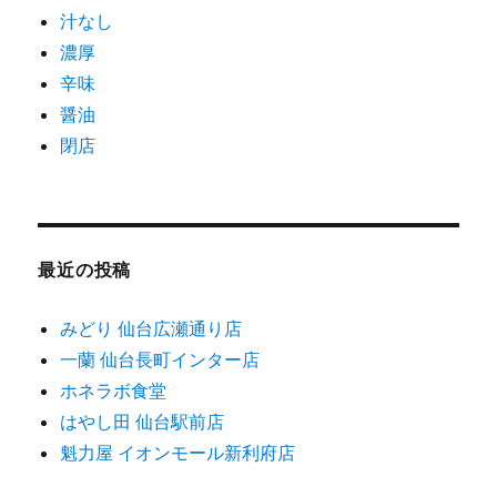
汁なし
濃厚
辛味
醤油
閉店
最近の投稿
みどり 仙台広瀬通り店
一蘭 仙台長町インター店
ホネラボ食堂
はやし田 仙台駅前店
魁力屋 イオンモール新利府店