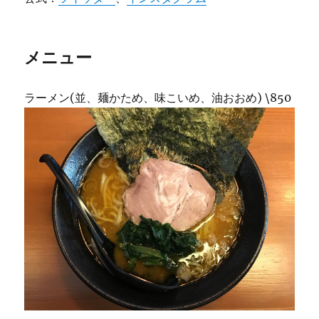
メニュー
ラーメン(並、麺かため、味こいめ、油おおめ) \850