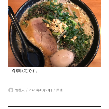
冬季限定です。
投
投
カ
管理人
2020年11月23日
閉店
稿
稿
テ
者
日:
ゴ
リ