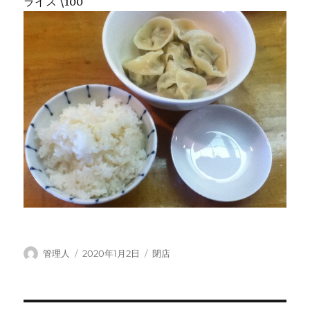
ライス \100
投
投
カ
管理人
2020年1月2日
閉店
稿
稿
テ
者
日:
ゴ
リ