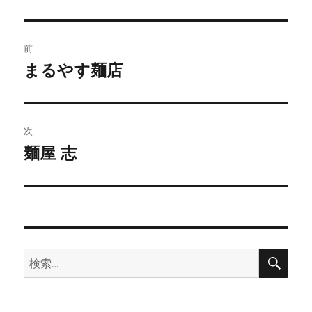
投
前
稿
まるやす麺店
前
の
ナ
投
ビ
稿:
次
ゲ
麺屋 志
次
の
ー
投
シ
稿:
ョ
検
検
索
ン
索: