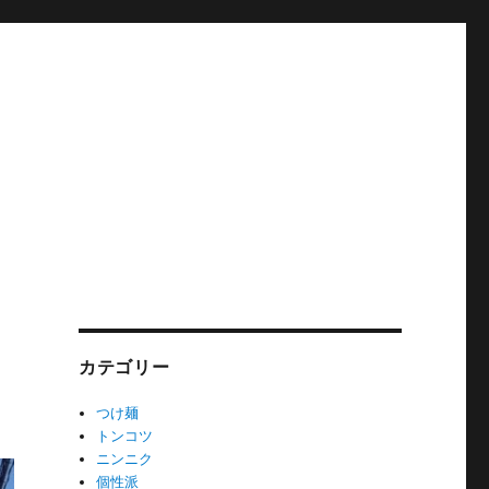
カテゴリー
つけ麺
トンコツ
ニンニク
個性派