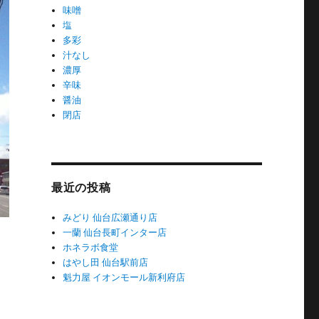
味噌
塩
多彩
汁なし
濃厚
辛味
醤油
閉店
最近の投稿
みどり 仙台広瀬通り店
一蘭 仙台長町インター店
ホネラボ食堂
はやし田 仙台駅前店
魁力屋 イオンモール新利府店