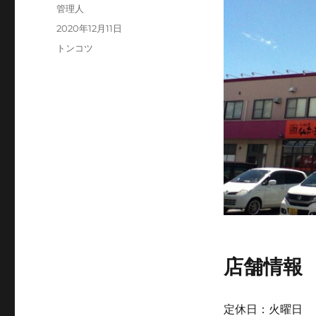
投
管理人
稿
投
2020年12月11日
者
稿
カ
トンコツ
日:
テ
ゴ
リ
ー
店舗情報
定休日：火曜日