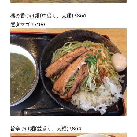
磯の香つけ麺(中盛り、太麺) \860
煮タマゴ +\100
旨辛つけ麺(並盛り、太麺) \860