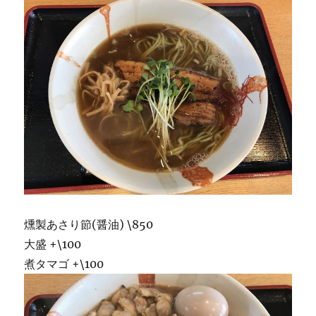
燻製あさり節(醤油) \850
大盛 +\100
煮タマゴ +\100