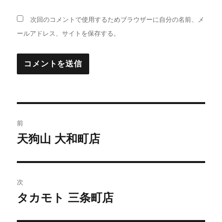
次回のコメントで使用するためブラウザーに自分の名前、メ
ールアドレス、サイトを保存する。
投
前
稿
天狗山 大和町店
前
の
ナ
投
ビ
稿:
次
ゲ
タカモト 三条町店
次
の
ー