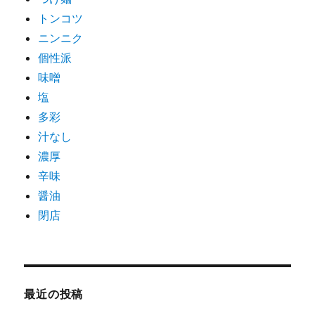
トンコツ
ニンニク
個性派
味噌
塩
多彩
汁なし
濃厚
辛味
醤油
閉店
最近の投稿