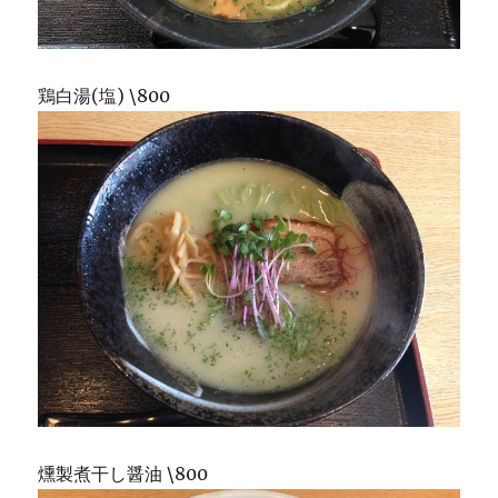
鶏白湯(塩) \800
燻製煮干し醤油 \800