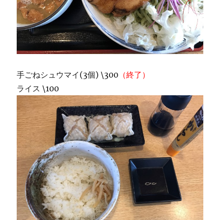
手ごねシュウマイ(3個) \300
（終了）
ライス \100