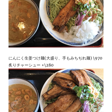
にんにく生姜つけ麺(大盛り、手もみちぢれ麺) \970
炙りチャーシュー +\280