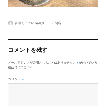
投
投
カ
管理人
2020年11月10日
閉店
稿
稿
テ
者
日:
ゴ
リ
ー
コメントを残す
メールアドレスが公開されることはありません。
※
が付いている
欄は必須項目です
コメント
※