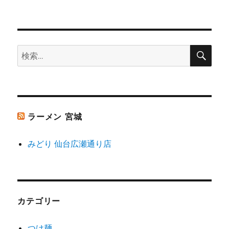
投
シ
稿:
ョ
検
検
索
ン
索:
ラーメン 宮城
みどり 仙台広瀬通り店
カテゴリー
つけ麺