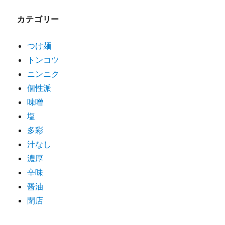
ゲ
カテゴリー
ー
シ
つけ麺
トンコツ
ョ
ニンニク
ン
個性派
味噌
塩
多彩
汁なし
濃厚
辛味
醤油
閉店