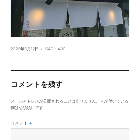
投
フ
2026年6月12日
640 × 480
稿
ル
日:
サ
イ
ズ
コメントを残す
メールアドレスが公開されることはありません。
※
が付いている
欄は必須項目です
コメント
※