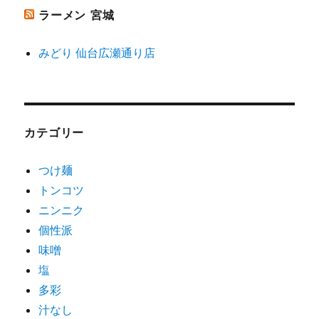
ラーメン 宮城
みどり 仙台広瀬通り店
カテゴリー
つけ麺
トンコツ
ニンニク
個性派
味噌
塩
多彩
汁なし