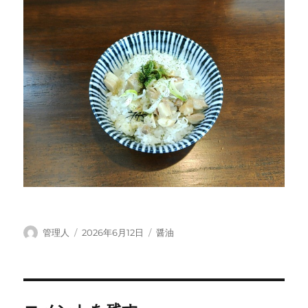
投
投
カ
管理人
2026年6月12日
醤油
稿
稿
テ
者
日:
ゴ
リ
ー