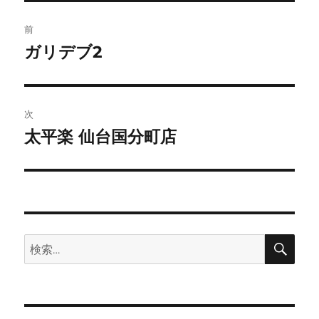
投
前
稿
ガリデブ2
前
の
ナ
投
ビ
稿:
次
ゲ
太平楽 仙台国分町店
次
の
ー
投
シ
稿:
ョ
検
検
索
ン
索: