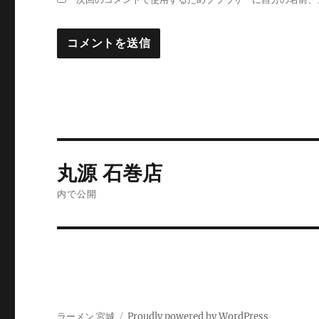
投
丸源 石巻店
稿
内で公開
ナ
ビ
ゲ
ー
ラーメン 宮城
Proudly powered by WordPress