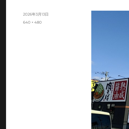
投
2026年3月13日
稿
フ
640 × 480
日:
ル
サ
イ
ズ