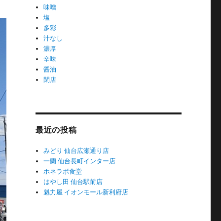
味噌
塩
多彩
汁なし
濃厚
辛味
醤油
閉店
最近の投稿
みどり 仙台広瀬通り店
一蘭 仙台長町インター店
ホネラボ食堂
はやし田 仙台駅前店
魁力屋 イオンモール新利府店