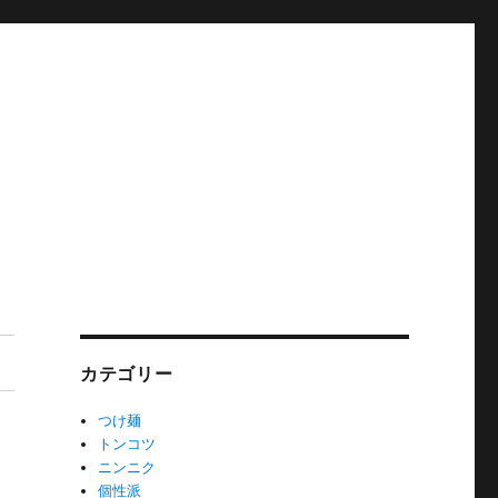
カテゴリー
つけ麺
トンコツ
ニンニク
個性派