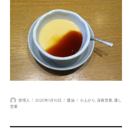
投
投
カ
タ
管理人
2020年1月10日
醤油
小上がり
,
深夜営業
,
通し
稿
稿
テ
グ
営業
者
日:
ゴ
リ
ー