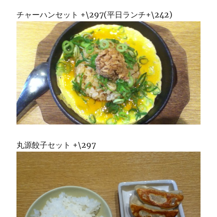
チャーハンセット +\297(平日ランチ+\242)
丸源餃子セット +\297