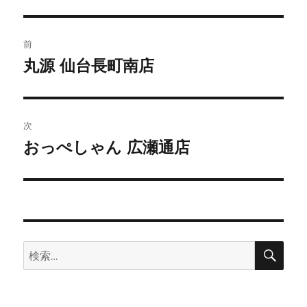
投
前
稿
丸源 仙台長町南店
前
の
ナ
投
ビ
稿:
次
ゲ
おっぺしゃん 広瀬通店
次
の
ー
投
シ
稿:
ョ
検
検
索
ン
索: