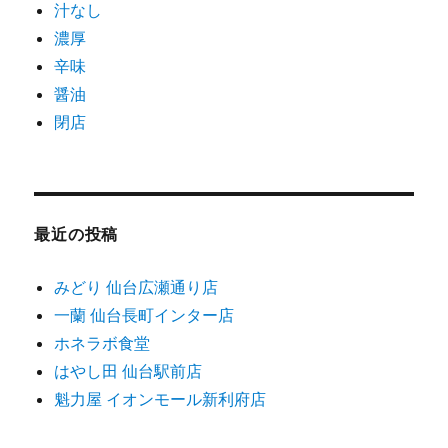
汁なし
濃厚
辛味
醤油
閉店
最近の投稿
みどり 仙台広瀬通り店
一蘭 仙台長町インター店
ホネラボ食堂
はやし田 仙台駅前店
魁力屋 イオンモール新利府店