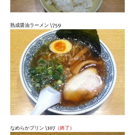
熟成醤油ラーメン \759
なめらかプリン \107
（終了）