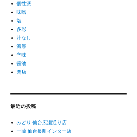
個性派
味噌
塩
多彩
汁なし
濃厚
辛味
醤油
閉店
最近の投稿
みどり 仙台広瀬通り店
一蘭 仙台長町インター店