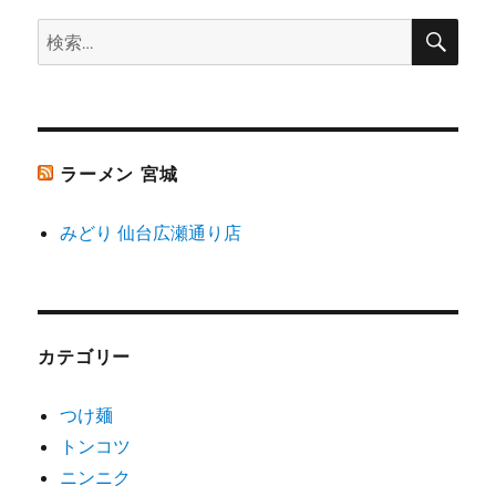
ョ
検
検
索
ン
索:
ラーメン 宮城
みどり 仙台広瀬通り店
カテゴリー
つけ麺
トンコツ
ニンニク