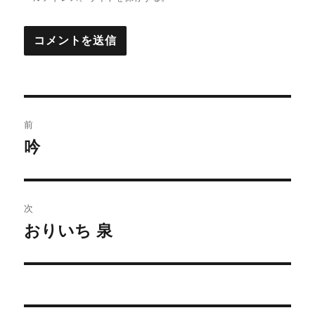
投
前
稿
吟
前
の
ナ
投
ビ
稿:
次
ゲ
おりいち 泉
次
の
ー
投
シ
稿: