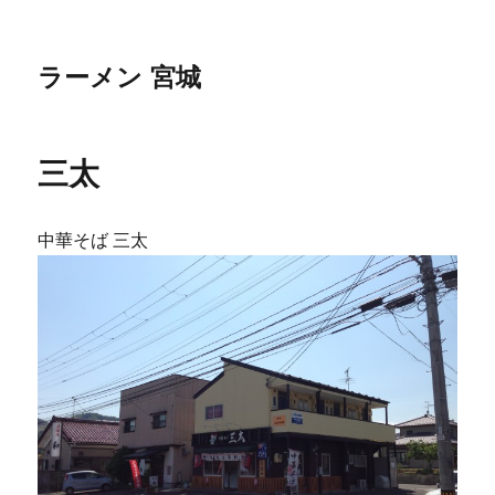
ラーメン 宮城
三太
中華そば 三太