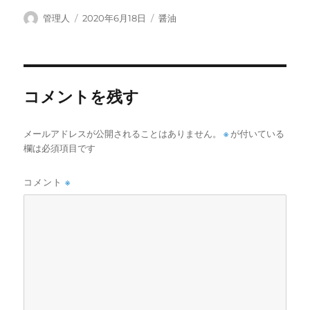
投
投
カ
管理人
2020年6月18日
醤油
稿
稿
テ
者
日:
ゴ
リ
ー
コメントを残す
メールアドレスが公開されることはありません。
※
が付いている
欄は必須項目です
コメント
※