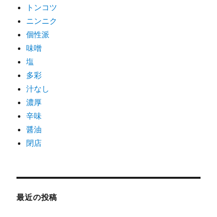
トンコツ
ニンニク
個性派
味噌
塩
多彩
汁なし
濃厚
辛味
醤油
閉店
最近の投稿