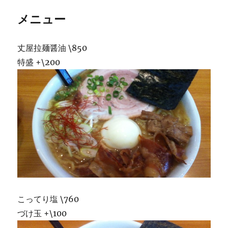
メニュー
丈屋拉麺醤油 \850
特盛 +\200
こってり塩 \760
づけ玉 +\100