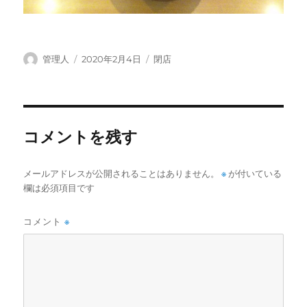
投
投
カ
管理人
2020年2月4日
閉店
稿
稿
テ
者
日:
ゴ
リ
ー
コメントを残す
メールアドレスが公開されることはありません。
※
が付いている
欄は必須項目です
コメント
※