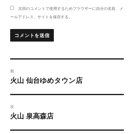
次回のコメントで使用するためブラウザーに自分の名前、メ
ールアドレス、サイトを保存する。
投
前
稿
火山 仙台ゆめタウン店
前
の
ナ
投
ビ
稿:
次
ゲ
火山 泉高森店
次
の
ー
投