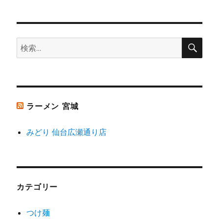
シ
稿:
ョ
検
検
索
ン
索:
ラーメン 宮城
みどり 仙台広瀬通り店
カテゴリー
つけ麺