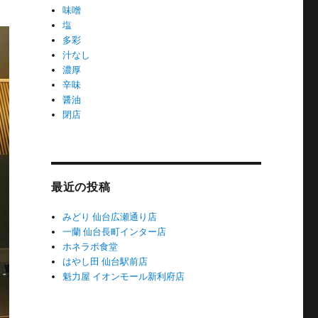
味噌
塩
多彩
汁なし
濃厚
辛味
醤油
閉店
最近の投稿
みどり 仙台広瀬通り店
一蘭 仙台長町インター店
ホネラボ食堂
はやし田 仙台駅前店
魁力屋 イオンモール新利府店