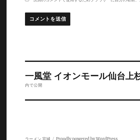
投
一風堂 イオンモール仙台上
稿
内で公開
ナ
ビ
ゲ
ー
ラーメン 宮城
Proudly powered by WordPress