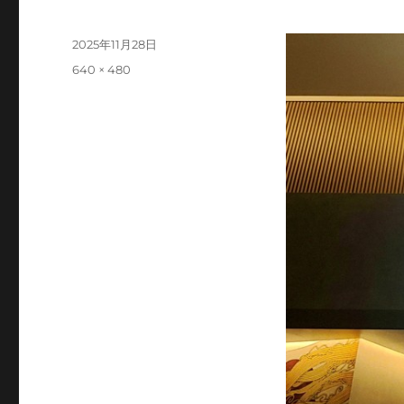
投
2025年11月28日
稿
フ
640 × 480
日:
ル
サ
イ
ズ