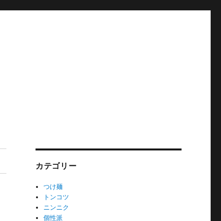
カテゴリー
つけ麺
トンコツ
ニンニク
個性派