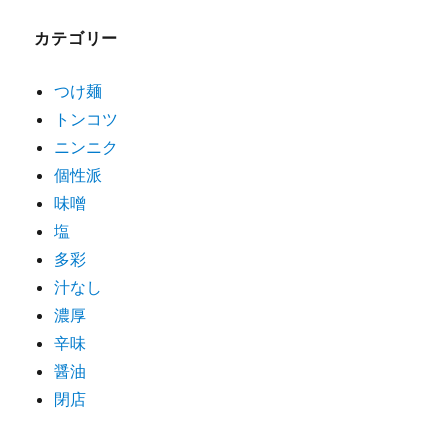
ゲ
カテゴリー
ー
シ
つけ麺
トンコツ
ョ
ニンニク
ン
個性派
味噌
塩
多彩
汁なし
濃厚
辛味
醤油
閉店