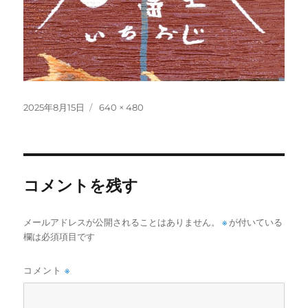
投
フ
2025年8月15日
640 × 480
稿
ル
日:
サ
イ
ズ
コメントを残す
メールアドレスが公開されることはありません。
※
が付いている
欄は必須項目です
コメント
※