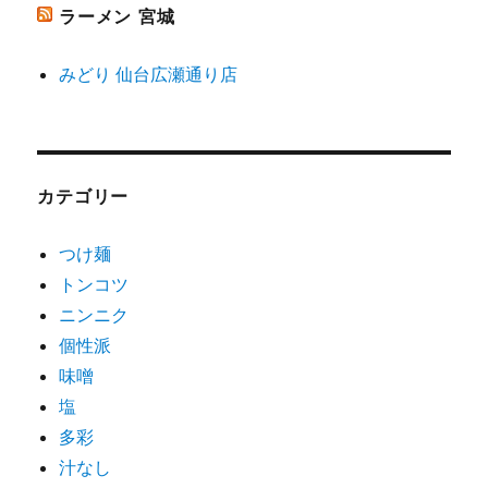
ラーメン 宮城
みどり 仙台広瀬通り店
カテゴリー
つけ麺
トンコツ
ニンニク
個性派
味噌
塩
多彩
汁なし