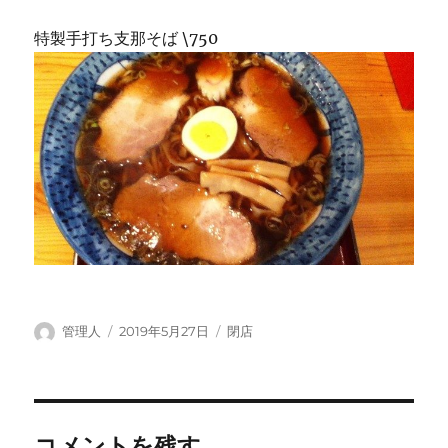
特製手打ち支那そば \750
投
投
カ
管理人
2019年5月27日
閉店
稿
稿
テ
者
日:
ゴ
リ
ー
コメントを残す