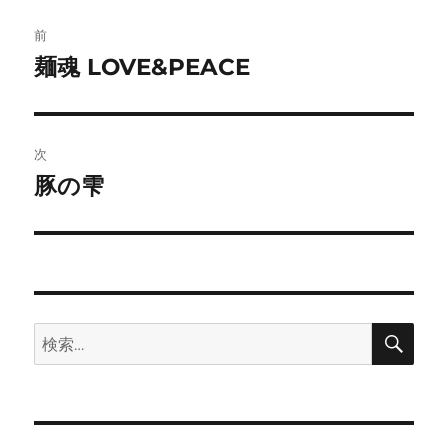
投
前
稿
麺魂 LOVE&PEACE
前
の
ナ
投
ビ
稿:
次
ゲ
豚の雫
次
の
ー
投
シ
稿:
ョ
検
検
索
ン
索: