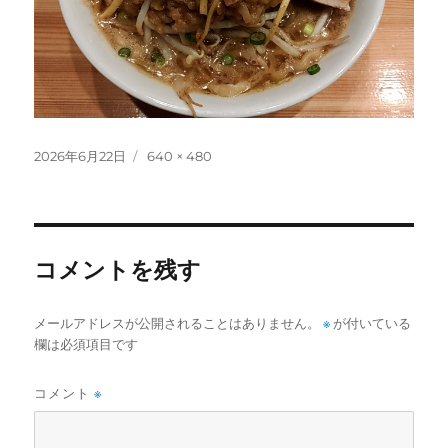
投
フ
2026年6月22日
640 × 480
稿
ル
日:
サ
イ
ズ
コメントを残す
メールアドレスが公開されることはありません。
※
が付いている
欄は必須項目です
コメント
※