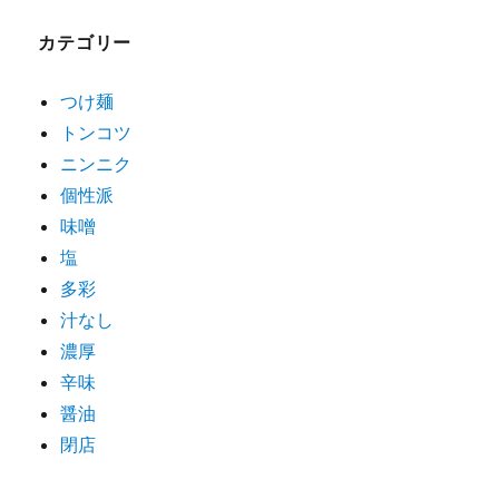
ゲ
カテゴリー
ー
シ
つけ麺
トンコツ
ョ
ニンニク
ン
個性派
味噌
塩
多彩
汁なし
濃厚
辛味
醤油
閉店