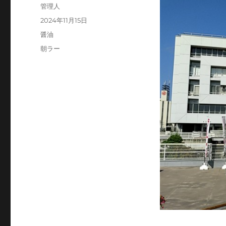
投
管理人
稿
投
2024年11月15日
者
稿
カ
醤油
日:
テ
タ
朝ラー
ゴ
グ
リ
ー