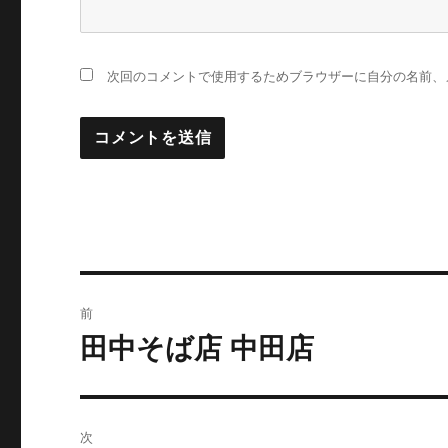
次回のコメントで使用するためブラウザーに自分の名前、
投
前
稿
田中そば店 中田店
前
の
ナ
投
ビ
稿:
次