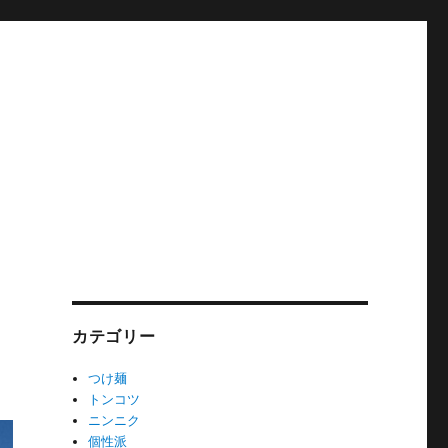
カテゴリー
つけ麺
トンコツ
ニンニク
個性派