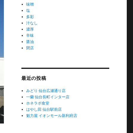
味噌
塩
多彩
汁なし
濃厚
辛味
醤油
閉店
最近の投稿
みどり 仙台広瀬通り店
一蘭 仙台長町インター店
ホネラボ食堂
はやし田 仙台駅前店
魁力屋 イオンモール新利府店