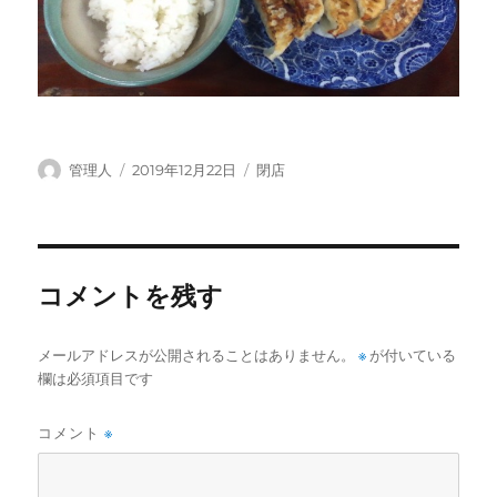
投
投
カ
管理人
2019年12月22日
閉店
稿
稿
テ
者
日:
ゴ
リ
ー
コメントを残す
メールアドレスが公開されることはありません。
※
が付いている
欄は必須項目です
コメント
※