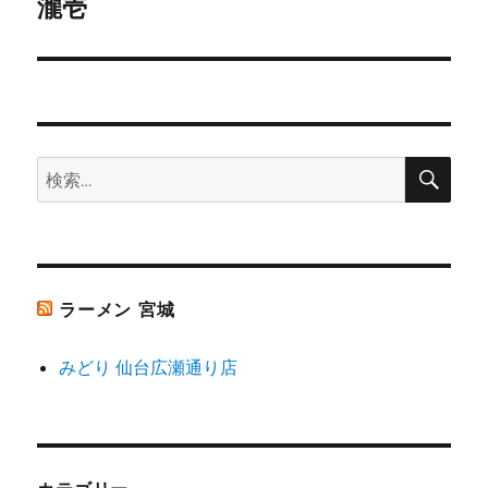
ゲ
瀧壱
次
の
ー
投
シ
稿:
ョ
検
検
索
ン
索:
ラーメン 宮城
みどり 仙台広瀬通り店