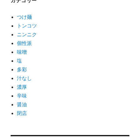
カテゴリー
つけ麺
トンコツ
ニンニク
個性派
味噌
塩
多彩
汁なし
濃厚
辛味
醤油
閉店