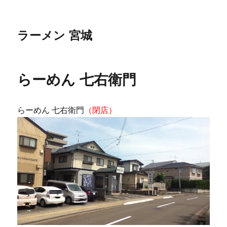
ラーメン 宮城
らーめん 七右衛門
らーめん 七右衛門
（閉店）