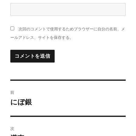
次回のコメントで使用するためブラウザーに自分の名前、メ
ールアドレス、サイトを保存する。
投
前
稿
にぼ銀
前
の
ナ
投
ビ
稿:
次