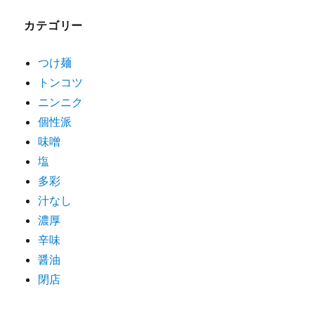
ゲ
カテゴリー
ー
シ
つけ麺
トンコツ
ョ
ニンニク
ン
個性派
味噌
塩
多彩
汁なし
濃厚
辛味
醤油
閉店