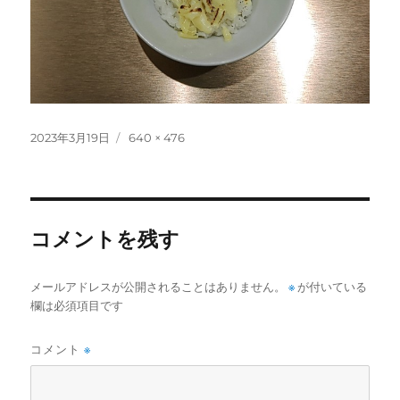
投
フ
2023年3月19日
640 × 476
稿
ル
日:
サ
イ
ズ
コメントを残す
メールアドレスが公開されることはありません。
※
が付いている
欄は必須項目です
コメント
※