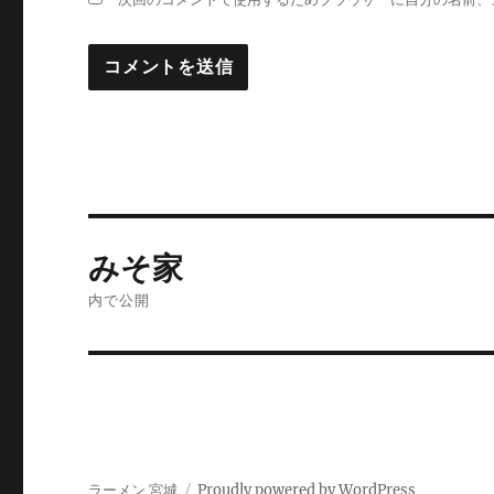
投
みそ家
稿
内で公開
ナ
ビ
ゲ
ー
ラーメン 宮城
Proudly powered by WordPress