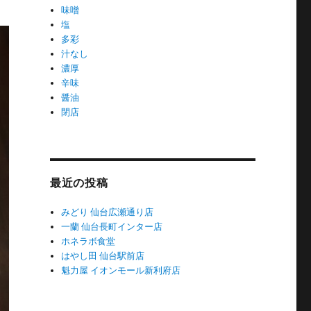
味噌
塩
多彩
汁なし
濃厚
辛味
醤油
閉店
最近の投稿
みどり 仙台広瀬通り店
一蘭 仙台長町インター店
ホネラボ食堂
はやし田 仙台駅前店
魁力屋 イオンモール新利府店