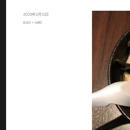
投
2023年2月12日
稿
フ
640 × 480
日:
ル
サ
イ
ズ