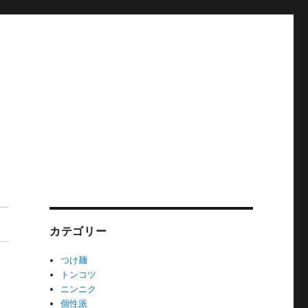
カテゴリー
つけ麺
トンコツ
ニンニク
個性派