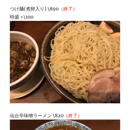
つけ麺(煮卵入り) \890
（終了）
特盛 +\100
仙台辛味噌ラーメン \820
（終了）