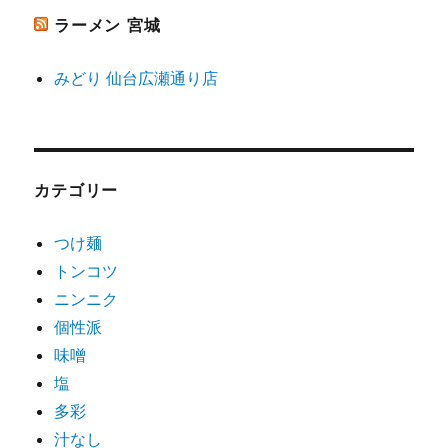
ラーメン 宮城
みどり 仙台広瀬通り店
カテゴリー
つけ麺
トンコツ
ニンニク
個性派
味噌
塩
多彩
汁なし