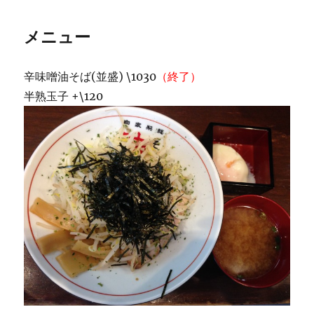
メニュー
辛味噌油そば(並盛) \1030
（終了）
半熟玉子 +\120