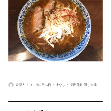
投
投
カ
タ
管理人
2021年2月16日
汁なし
深夜営業
,
通し営業
稿
稿
テ
グ
者
日:
ゴ
リ
ー