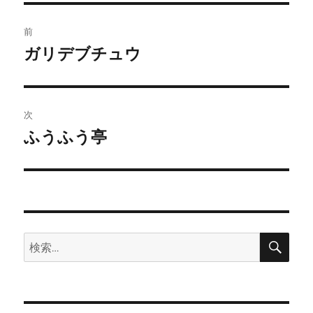
投
前
稿
ガリデブチュウ
前
の
ナ
投
ビ
稿:
次
ゲ
ふうふう亭
次
の
ー
投
シ
稿:
ョ
検
検
索
ン
索: