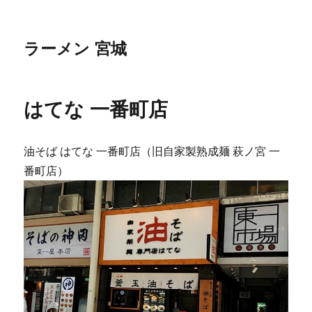
ラーメン 宮城
はてな 一番町店
油そば はてな 一番町店（旧自家製熟成麺 萩ノ宮 一
番町店）