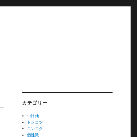
カテゴリー
つけ麺
トンコツ
ニンニク
個性派