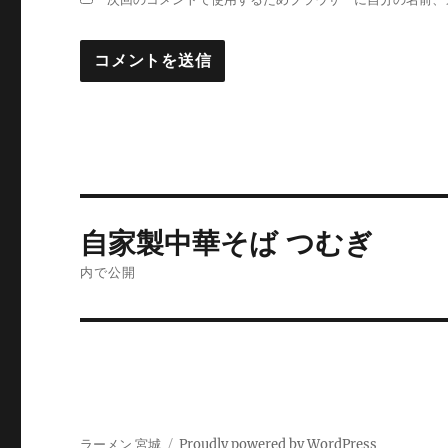
投
自家製中華そば つむぎ
稿
内で公開
ナ
ビ
ゲ
ー
ラーメン 宮城
Proudly powered by WordPress