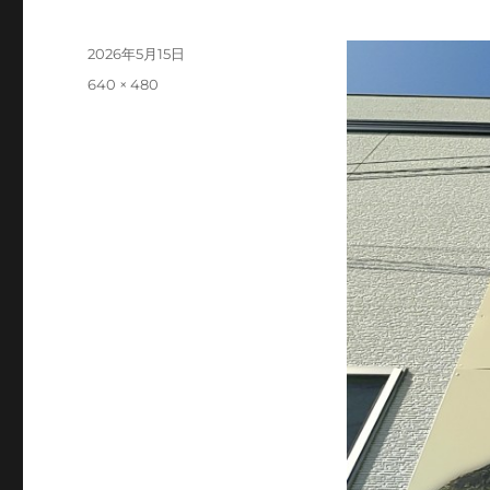
投
2026年5月15日
稿
フ
640 × 480
日:
ル
サ
イ
ズ