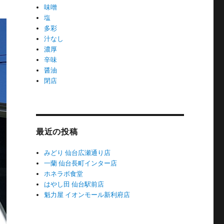
味噌
塩
多彩
汁なし
濃厚
辛味
醤油
閉店
最近の投稿
みどり 仙台広瀬通り店
一蘭 仙台長町インター店
ホネラボ食堂
はやし田 仙台駅前店
魁力屋 イオンモール新利府店